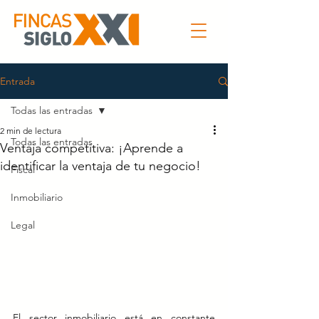
Entrada
Todas las entradas
2 min de lectura
Todas las entradas
Ventaja competitiva: ¡Aprende a
identificar la ventaja de tu negocio!
Fiscal
Inmobiliario
Legal
El sector inmobiliario está en constante 