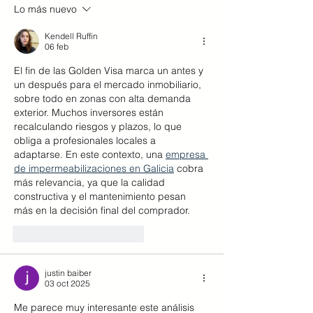
Lo más nuevo
brecha del esfuerzo frente
propietario en a
al alquiler.
Kendell Ruffin
06 feb
El fin de las Golden Visa marca un antes y 
un después para el mercado inmobiliario, 
sobre todo en zonas con alta demanda 
exterior. Muchos inversores están 
recalculando riesgos y plazos, lo que 
obliga a profesionales locales a 
adaptarse. En este contexto, una 
empresa 
de impermeabilizaciones en Galicia
 cobra 
más relevancia, ya que la calidad 
constructiva y el mantenimiento pesan 
más en la decisión final del comprador.
Me gusta
Reaccionar
justin baiber
03 oct 2025
Me parece muy interesante este análisis 