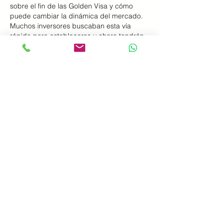
sobre el fin de las Golden Visa y cómo 
puede cambiar la dinámica del mercado. 
Muchos inversores buscaban esta vía 
rápida para establecerse y ahora tendrán 
que explorar nuevas opciones. En lugares 
turísticos la situación puede ser diferente, 
ya que la demanda extranjera sigue 
siendo fuerte. Un ejemplo claro es la 
búsqueda de 
Teneriffa Immobilien
, donde 
compradores europeos mantienen el 
interés. Creo que el sector deberá 
adaptarse ofreciendo más transparencia y 
facilidades de compra.…
Mostrar más
Editado
Me gusta
Reaccionar