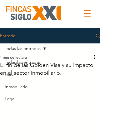
Entrada
Todas las entradas
1 min de lectura
Todas las entradas
El fin de las Golden Visa y su impacto
en el sector inmobiliario.
Fiscal
Inmobiliario
Legal