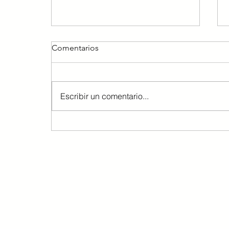
Comentarios
Escribir un comentario...
El impacto de la subida de
tipos del BCE en el acceso a
la vivienda.