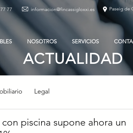
Paseig de G
 77 77
informacion@fincassigloxxi.es
BLES
NOSOTROS
SERVICIOS
CONTA
ACTUALIDAD
biliario
Legal
 con piscina supone ahora un