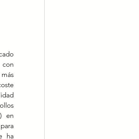
ado 
 con 
 más 
oste 
idad 
llos 
 en 
para 
 ha 