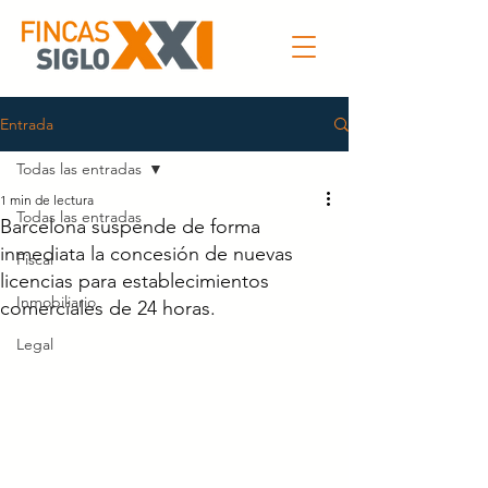
Entrada
Todas las entradas
1 min de lectura
Todas las entradas
Barcelona suspende de forma
inmediata la concesión de nuevas
Fiscal
licencias para establecimientos
Inmobiliario
comerciales de 24 horas.
Legal